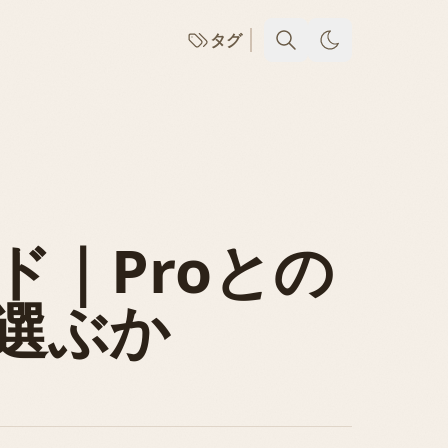
タグ
イド｜Proとの
選ぶか