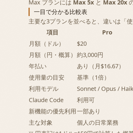
Max プランには
Max 5x
と
Max 20x
の
一目で分かる比較表
主要な3プランを並べると、違いは「
項目
Pro
月額（ドル）
$20
月額（円・概算）
約3,000円
年払い
あり（月$16.67）
使用量の目安
基準（1倍）
利用モデル
Sonnet / Opus / Hai
Claude Code
利用可
新機能の優先利用
一部あり
主な対象
個人の日常業務