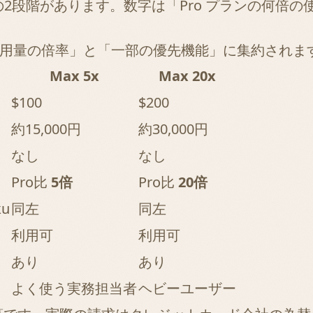
2段階があります。数字は「Pro プランの何倍
使用量の倍率」と「一部の優先機能」に集約されま
Max 5x
Max 20x
$100
$200
約15,000円
約30,000円
なし
なし
Pro比
5倍
Pro比
20倍
ku
同左
同左
利用可
利用可
あり
あり
よく使う実務担当者
ヘビーユーザー