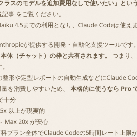
クラスのモデルを追加費用なしで使いたい」という
解説記事
をご覧ください。
aiku 4.5までの利用となり、Claude Codeは使
は、Anthropicが提供する開発・自動化支援ツール
de本体（チャット）の枠と共有されます。
つまり、C
す。
形や定型レポートの自動生成などにClaude C
の使用量を消費しやすいため、
本格的に使うなら Pro
 で十分
x 5x 以上が現実的
 Max 20x が安心
料プラン全体でClaude Codeの5時間レート