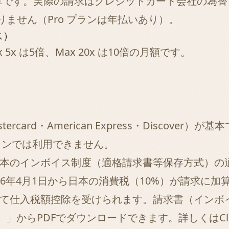
た概算です。実際の請求はクレジットカード会社の為
ません（Pro プランは年払いあり）。
ス）
5x は5倍、Max 20x は10倍の月額です。
rcard・American Express・Discove
xプランでは利用できません。
icは日本のインボイス制度（適格請求書等保存方式）
8）。2026年4月1日から日本の消費税（10%）が請
いて仕入税額控除を受けられます。請求書（インボイス）は
s（請求書）」からPDFでダウンロードできます。詳しくは
C