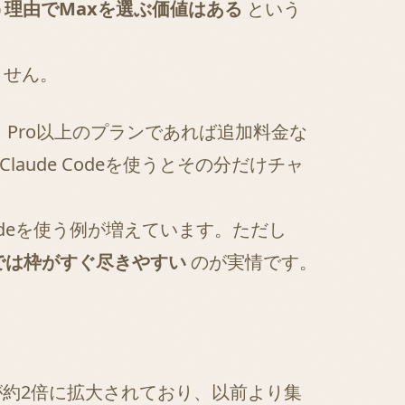
理由でMaxを選ぶ価値はある
という
えません。
です。Pro以上のプランであれば追加料金な
laude Codeを使うとその分だけチャ
odeを使う例が増えています。ただし
 では枠がすぐ尽きやすい
のが実情です。
上限が約2倍に拡大されており、以前より集