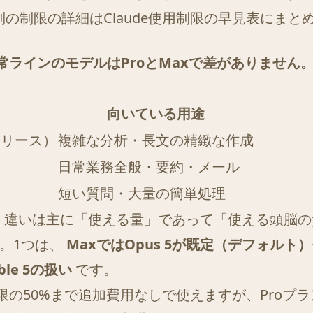
別の制限の詳細は
Claude使用制限の早見表
にまと
常ラインのモデルはProとMaxで差がありません
向いている用途
リリース）
複雑な分析・長文の精緻な作成
日常業務全般・要約・メール
短い質問・大量の簡単処理
えます。違いは主に「使える量」であって「使える頭
。1つは、
MaxではOpus 5が既定（デフォル
ble 5の扱い
です。
使用上限の50%まで追加費用なしで使えますが、Pro