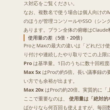
ス対応
をご覧ください。
なお、複数名で使う場合は個人向けのMa
のほうが管理コンソールやSSO（シン
あります。プラン全体の俯瞰は
Clau
使用量の差（5倍・20倍）
ProとMaxの最大の違いは「どれだけ
り付けや連続したやり取りでこの上限
Pro
は基準量。1日のうちに数十回程
Max 5x
はProの約5倍。長い議事録
い方でも余裕が出ます。
Max 20x
はProの約20倍。実質的に
ここで重要なのは、
使用量は「絶対的
ばかりなら何百回も使えますが、毎回