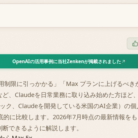
OpenAIの活用事例に当社Zenkenが掲載されました
、よく使用制限に引っかかる」「Max プランに上げる
ど、Claudeを日常業務に取り込み始めた方ほど
ロピック、Claudeを開発している米国のAI企業）
徹底的に比較します。2026年7月時点の最新情報
判断できるように解説します。
らMax 5x