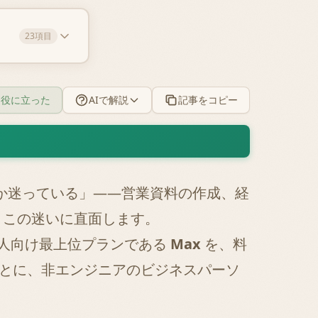
23項目
役に立った
AIで解説
記事をコピー
べきか迷っている」——営業資料の作成、経
、この迷いに直面します。
の個人向け最上位プランである
Max
を、料
をもとに、非エンジニアのビジネスパーソ