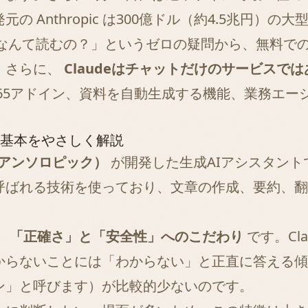
 Anthropic は300億ドル（約4.5兆円）
」「なんて読むの？」というゼロの疑問から、無料
。さらに、
Claudeはチャットだけのサービスで
ft 365アドイン、資料を自動生成する機能、業務
トの基本をやさしく解説
ic（アンソロピック）
が開発した生成AIアシスタントで
呼ばれる技術を使っており、文章の作成、要約、翻
。
、
「正確さ」と「安全性」へのこだわり
です。Clau
からないことには「わからない」と正直に答える傾
ン」と呼びます）が比較的少ないのです。