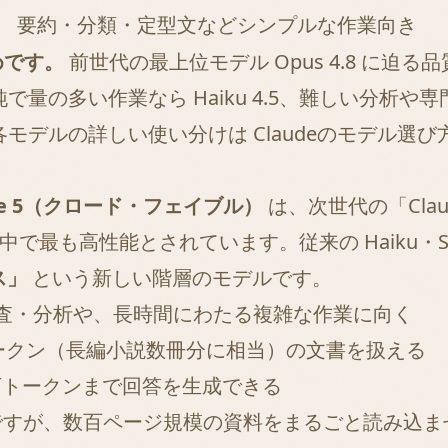
要約・分類・定型文などシンプルな作業向き
めです。
前世代の最上位モデル Opus 4.8 に
の多い作業なら Haiku 4.5、難しい分析や専門
各モデルの詳しい使い分けは
Claudeのモデル選
able 5（クロード・フェイブル）
は、次世代の「Cla
の中で最も高性能とされています。従来の Haiku・So
ス」
という新しい階層のモデルです。
査・分析や、長時間にわたる複雑な作業に向く
トークン（長編小説数冊分に相当）の文書を扱える
8万トークンまで回答を生成できる
s で十分ですが、数百ページ規模の資料をまるごと読み