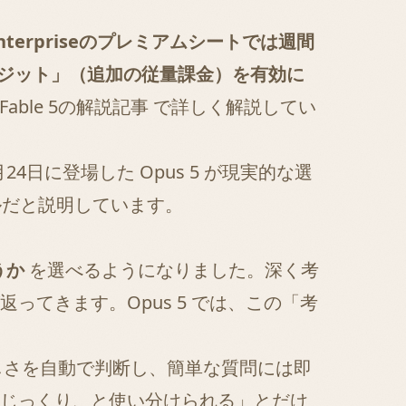
・Enterpriseのプレミアムシートでは週間
使用クレジット」（追加の従量課金）を有効に
e Fable 5の解説記事
で詳しく解説してい
日に登場した Opus 5 が現実的な選
モデルだと説明しています。
うか
を選べるようになりました。深く考
てきます。Opus 5 では、この「考
難しさを自動で判断し、簡単な質問には即
じっくり、と使い分けられる」とだけ