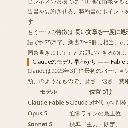
ビジネスの現場では「正確な情報をも
告書を要約させる、契約書のポイント
す。
もう一つの特徴は
長い文章を一度に処
語で約75万字、新書7〜8冊に相当）
箇条書きにして」とお願いできるのは
Claudeのモデル早わかり ―― Fable 
Claudeは2023年3月に最初のバ
類」のようなもので、賢さ・速さ・費用
モデル
位置づけ
Claude Fable 5
Claude 5世代（特別
Opus 5
通常ラインの最上位
Sonnet 5
標準（主力・既定）