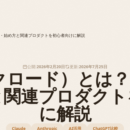
料金・始め方と関連プロダクトを初心者向けに解説
公開:
2026年2月20日
更新:
2026年7月25日
e（クロード）とは
と関連プロダクト
に解説
Claude
Anthropic
AI活用
ChatGPT比較