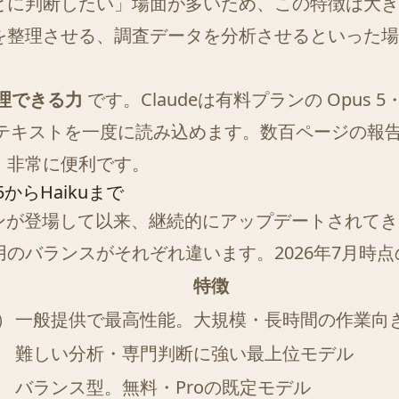
とに判断したい」場面が多いため、この特徴は大き
を整理させる、調査データを分析させるといった場
理できる力
です。Claudeは有料プランの Opus 5・S
のテキストを一度に読み込めます。数百ページの報
、非常に便利です。
5からHaikuまで
ージョンが登場して以来、継続的にアップデートされて
のバランスがそれぞれ違います。2026年7月時
特徴
枠）
一般提供で最高性能。大規模・長時間の作業向
難しい分析・専門判断に強い最上位モデル
バランス型。無料・Proの既定モデル