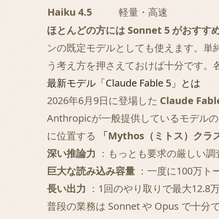
Haiku 4.5
軽量・高速
ほとんどの方には Sonnet 5 がおすす
ンの既定モデルとしても使えます。単純で量
う考え方を押さえておけば十分です。
最新モデル「Claude Fable 5」とは
2026年6月9日に登場した
Claude F
Anthropicが一般提供しているモデル
に位置する
「Mythos（ミトス）クラ
深い推論力
：もっとも要求の厳しい調
巨大な読み込み容量
：一度に100万
長い出力
：1回のやり取りで最大12.
普段の業務は Sonnet や Opu