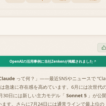
OpenAIの活用事例に当社Zenkenが掲載されました
Claude
って何？」——最近SNSやニュースで “Cl
udeは急速に存在感を高めています。6月には次世代
月30日には新しい主力モデル「
Sonnet 5
」が公開
ます。さらに7月24日には通常ラインで最上位の