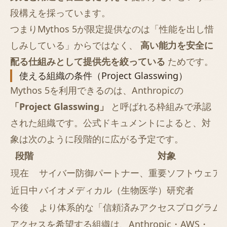
段構えを採っています。
つまりMythos 5が限定提供なのは「性能を出し惜
しみしている」からではなく、
高い能力を安全に
配る仕組みとして提供先を絞っている
ためです。
使える組織の条件（Project Glasswing）
Mythos 5を利用できるのは、Anthropicの
「Project Glasswing」
と呼ばれる枠組みで承認
された組織です。公式ドキュメントによると、対
象は次のように段階的に広がる予定です。
段階
対象
現在
サイバー防御パートナー、重要ソフトウェア
近日中
バイオメディカル（生物医学）研究者
今後
より体系的な「信頼済みアクセスプログラム
アクセスを希望する組織は、Anthropic・AWS・