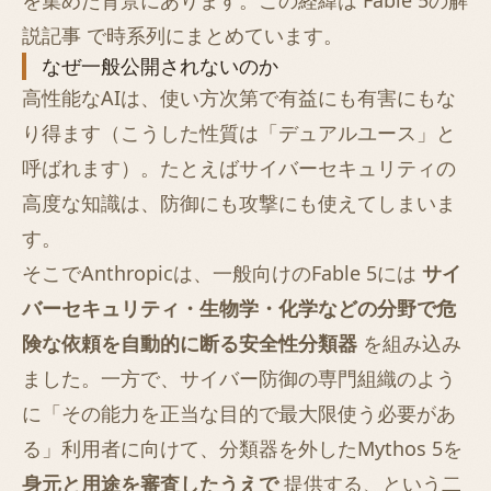
を集めた背景にあります。この経緯は
Fable 5の解
説記事
で時系列にまとめています。
なぜ一般公開されないのか
高性能なAIは、使い方次第で有益にも有害にもな
り得ます（こうした性質は「デュアルユース」と
呼ばれます）。たとえばサイバーセキュリティの
高度な知識は、防御にも攻撃にも使えてしまいま
す。
そこでAnthropicは、一般向けのFable 5には
サイ
バーセキュリティ・生物学・化学などの分野で危
険な依頼を自動的に断る安全性分類器
を組み込み
ました。一方で、サイバー防御の専門組織のよう
に「その能力を正当な目的で最大限使う必要があ
る」利用者に向けて、分類器を外したMythos 5を
身元と用途を審査したうえで
提供する、という二