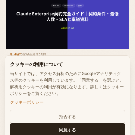
生成AI
2026年6月25日
Claude Enterprise契約完全ガイド｜契約条件・最低人数・
クッキーの利用について
SLAと稟議資料
当サイトでは、アクセス解析のためにGoogleアナリティク
ス等のクッキーを利用しています。「同意する」を選ぶと、
解析用クッキーの利用が有効になります。詳しくはクッキー
ポリシーをご覧ください。
クッキーポリシー
© 2026 Zenken Corporation. All
rights reserved.
拒否する
運営
個人情報保
クッキー
登壇の依
クッキ
者情
護ポリシー
ポリシー
頼につい
ー設定
報
て
同意する