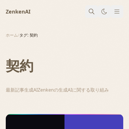
ZenkenAI
メニ
ホーム
/
タグ: 契約
契約
最新記事
生成AI
Zenkenの生成AIに関する取り組み