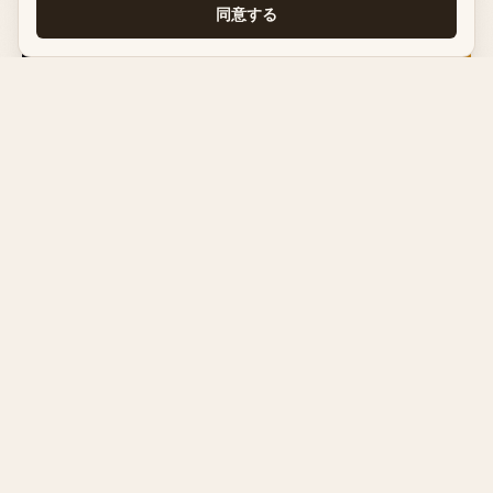
同意する
生成AI
2026年6月25日
Claudeに障害発生？リアルタイム状況確認とよくあ
るエラーの見分け方