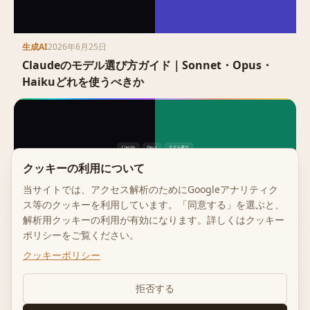
生成AI
2026年6月25日
Claudeのモデル選び方ガイド｜Sonnet・Opus・
Haikuどれを使うべきか
クッキーの利用について
当サイトでは、アクセス解析のためにGoogleアナリティク
ス等のクッキーを利用しています。「同意する」を選ぶと、
解析用クッキーの利用が有効になります。詳しくはクッキー
ポリシーをご覧ください。
クッキーポリシー
生成AI
2026年6月25日
Claude Opus 5とは｜読み方・料金・
拒否する
Sonnet/Haikuとの使い分け