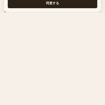
同意する
生成AI
2026年6月25日
Claudeに障害発生？リアルタイム状況確認とよくあ
るエラーの見分け方