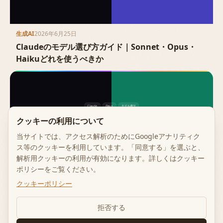
生成AI
2026年6月25日
Claudeのモデル選び方ガイド｜Sonnet・Opus・
Haikuどれを使うべきか
クッキーの利用について
当サイトでは、アクセス解析のためにGoogleアナリティク
ス等のクッキーを利用しています。「同意する」を選ぶと、
解析用クッキーの利用が有効になります。詳しくはクッキー
ポリシーをご覧ください。
クッキーポリシー
生成AI
2026年6月25日
Claude Opus 5とは｜読み方・料金・
拒否する
Sonnet/Haikuとの使い分け