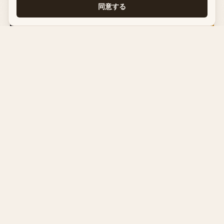
同意する
生成AI
2026年6月25日
Claudeに障害発生？リアルタイム状況確認とよくあ
るエラーの見分け方