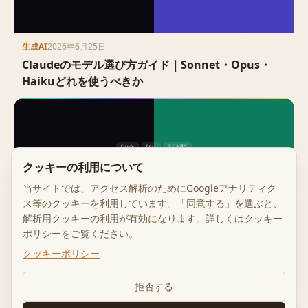
生成AI
2026年6月25日
Claudeのモデル選び方ガイド｜Sonnet・Opus・
Haikuどれを使うべきか
クッキーの利用について
当サイトでは、アクセス解析のためにGoogleアナリティク
ス等のクッキーを利用しています。「同意する」を選ぶと、
解析用クッキーの利用が有効になります。詳しくはクッキー
ポリシーをご覧ください。
クッキーポリシー
生成AI
2026年6月25日
Claude Opus 5とは｜読み方・料金・
拒否する
Sonnet/Haikuとの使い分け