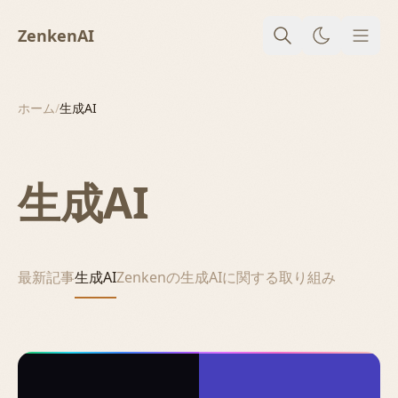
ZenkenAI
メニ
ホーム
/
生成AI
生成AI
最新記事
生成AI
Zenkenの生成AIに関する取り組み